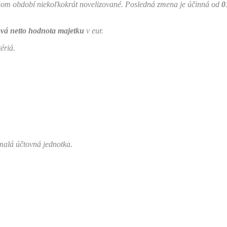
dnom období niekoľkokrát novelizované. Posledná zmena je účinná od
0
ová netto hodnota majetku
v eur.
ériá.
malá účtovná jednotka.