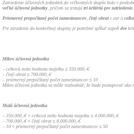
Zatriedenie účtovných jednotiek do veľkostných skupín bolo v posle
veľké účtovné jednotky
, pričom sa testujú
tri kritériá pre zatriedenie
.
Priemerný prepočítaný počet zamestnancov
,
čistý obrat
v eur a
celk
Pre zaradenie do konkrétnej skupiny je potrebné spĺňať aspoň
dve
krit
Mikro účtovná jednotka
– celková netto hodnota majetku
≤
350.000,-€
– čistý obrat
≤
700.000,-€
– priemerný prepočítaný počet zamestnancov
≤
10
Mikro účtovná jednotka sa môže rozhodnúť, že bude postupovať ako 
Malá účtovná jednotka
– 350.000,-€
<
celková netto hodnota majetku
≤
4.000.000,-€
– 700.000,-€
<
čistý obrat
≤
8.000.000,-€
– 10
<
priemerný prepočítaný počet zamestnancov
≤
50