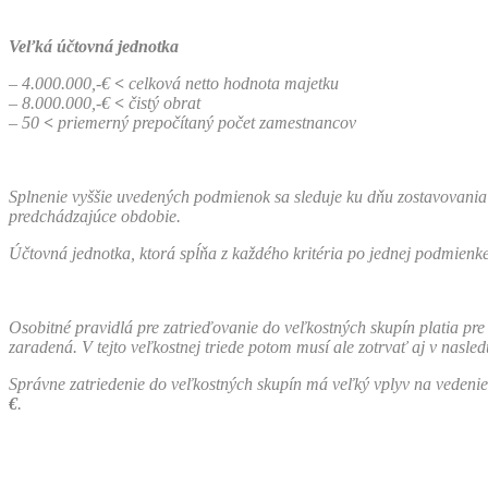
Veľká účtovná jednotka
– 4.000.000,-€
<
celková netto hodnota majetku
– 8.000.000,-€
<
čistý obrat
– 50
<
priemerný prepočítaný počet zamestnancov
Splnenie vyššie uvedených podmienok sa sleduje ku dňu zostavovania ú
predchádzajúce obdobie.
Účtovná jednotka, ktorá spĺňa z každého kritéria po jednej podmienke
Osobitné pravidlá pre zatrieďovanie do
veľkostných skupín platia pr
zaradená. V tejto veľkostnej triede potom musí ale zotrvať aj v nas
Správne zatriedenie do veľkostných skupín má veľký vplyv na vedenie
€
.