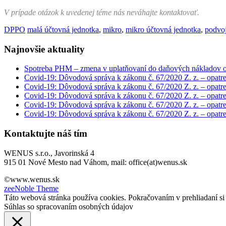
V prípade otázok k uvedenej téme nás neváhajte kontaktovať.
DPPO
malá účtovná jednotka
,
mikro
,
mikro účtovná jednotka
,
podvoj
Najnovšie aktuality
Spotreba PHM – zmena v uplatňovaní do daňových nákladov 
Covid-19: Dôvodová správa k zákonu č. 67/2020 Z. z. – opatren
Covid-19: Dôvodová správa k zákonu č. 67/2020 Z. z. – opatren
Covid-19: Dôvodová správa k zákonu č. 67/2020 Z. z. – opatre
Covid-19: Dôvodová správa k zákonu č. 67/2020 Z. z. – opatre
Covid-19: Dôvodová správa k zákonu č. 67/2020 Z. z. – opatre
Kontaktujte náš tím
WENUS s.r.o., Javorinská 4
915 01 Nové Mesto nad Váhom, mail: office(at)wenus.sk
©www.wenus.sk
zeeNoble Theme
Táto webová stránka používa cookies. Pokračovaním v prehliadaní si 
Súhlas so spracovaním osobných údajov