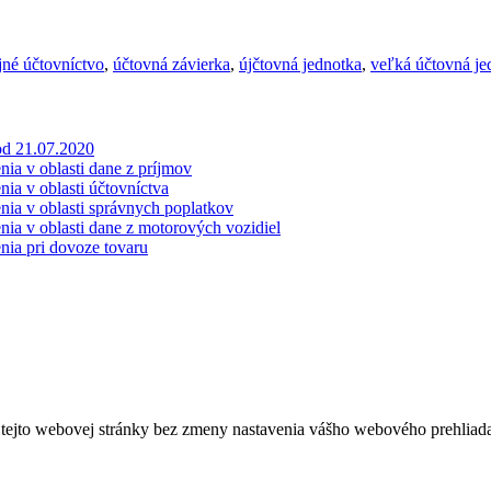
né účtovníctvo
,
účtovná závierka
,
újčtovná jednotka
,
veľká účtovná je
od 21.07.2020
ia v oblasti dane z príjmov
ia v oblasti účtovníctva
nia v oblasti správnych poplatkov
nia v oblasti dane z motorových vozidiel
nia pri dovoze tovaru
tejto webovej stránky bez zmeny nastavenia vášho webového prehliadač