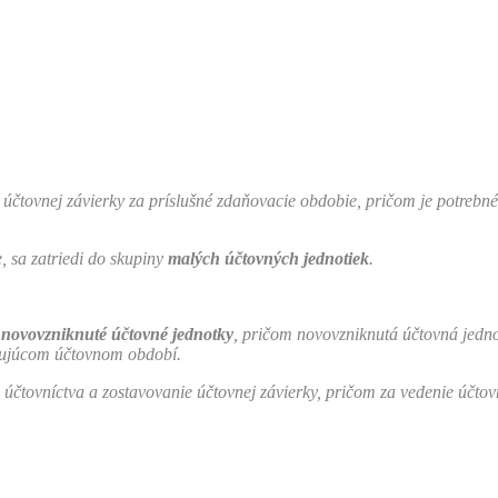
čtovnej závierky za príslušné zdaňovacie obdobie, pričom je potrebné 
, sa zatriedi do skupiny
malých účtovných jednotiek
.
e
novovzniknuté
účtovné jednotky
, pričom novovzniknutá účtovná jedn
ledujúcom účtovnom období.
 účtovníctva a zostavovanie účtovnej závierky, pričom za vedenie účtov